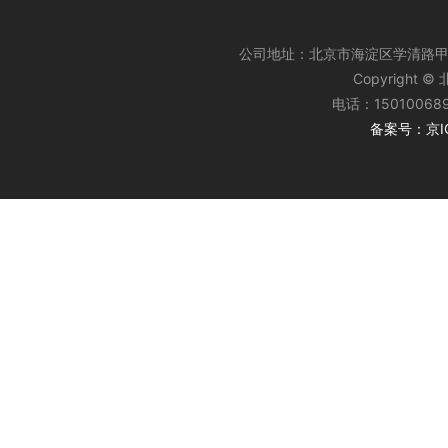
公司地址：北京市海淀区学清路甲1
Copyrigh
电话：15010068
备案号：京IC